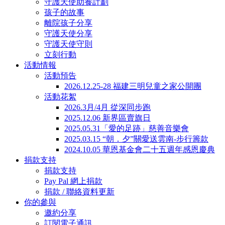
守護天使助養計劃
孩子的故事
離院孩子分享
守護天使分享
守護天使守則
立刻行動
活動情報
活動預告
2026.12.25-28 福建三明兒童之家公開團
活動花絮
2026.3月/4月 從深同步跑
2025.12.06 新界區賣旗日
2025.05.31「愛的足跡」慈善音樂會
2025.03.15 “朝．夕”關愛送雲南-步行籌款
2024.10.05 華恩基金會二十五週年感恩慶典
捐款支持
捐款支持
Pay Pal 網上捐款
捐款 / 聯絡資料更新
你的參與
邀約分享
訂閱電子通訊