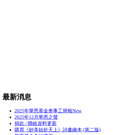
最新消息
2025年華恩基金會事工簡報
New
2025年12月華恩之聲
捐款 / 聯絡資料更新
購買《妙美始於天上》詩畫繪本 (第二版)