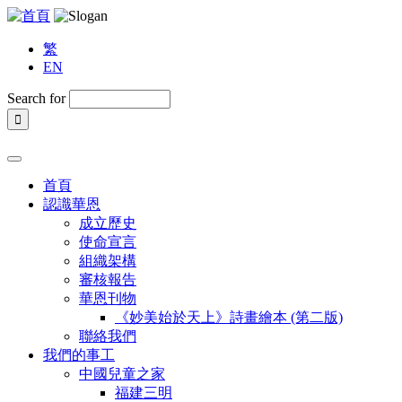
繁
EN
Search for
首頁
認識華恩
成立歷史
使命宣言
組織架構
審核報告
華恩刊物
《妙美始於天上》詩畫繪本 (第二版)
聯絡我們
我們的事工
中國兒童之家
福建三明